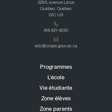
2265, avenue Larue
Québec, Québec
G1C 1J9
418 821-4220
eslc@cssps.gouv.qc.ca
Programmes
L’école
Vie étudiante
Zone élèves
Zone parents